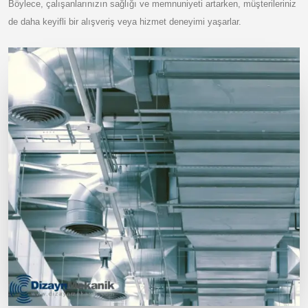
Böylece, çalışanlarınızın sağlığı ve memnuniyeti artarken, müşterileriniz
de daha keyifli bir alışveriş veya hizmet deneyimi yaşarlar.