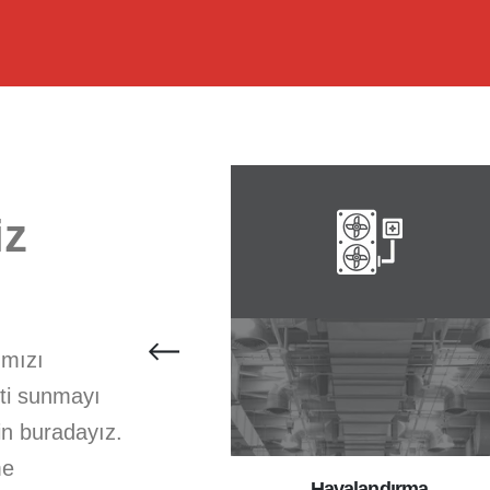
iz
ımızı
eti sunmayı
çin buradayız.
me
Salyangoz Fan
Havalandırma