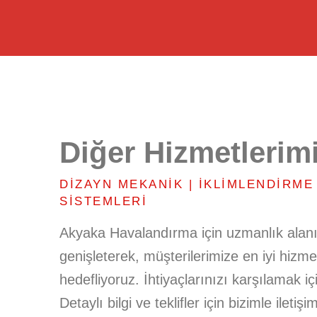
Diğer Hizmetlerim
DIZAYN MEKANIK | İKLIMLENDIRME
SISTEMLERI
Akyaka Havalandırma için uzmanlık alan
genişleterek, müşterilerimize en iyi hizm
hedefliyoruz. İhtiyaçlarınızı karşılamak i
Detaylı bilgi ve teklifler için bizimle iletişi
leri
Menfez