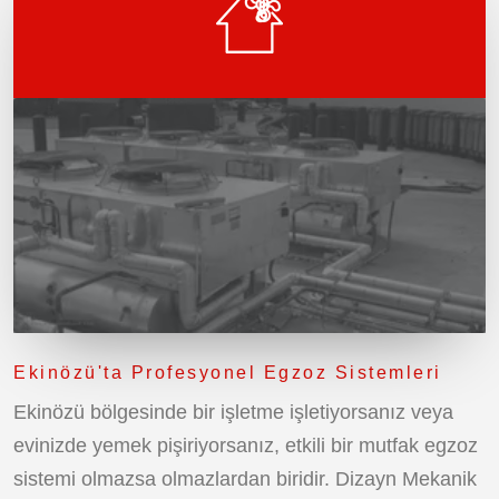
Ekinözü'ta Profesyonel Egzoz Sistemleri
Ekinözü bölgesinde bir işletme işletiyorsanız veya
evinizde yemek pişiriyorsanız, etkili bir mutfak egzoz
sistemi olmazsa olmazlardan biridir. Dizayn Mekanik