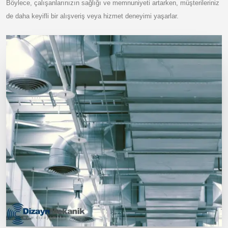
Böylece, çalışanlarınızın sağlığı ve memnuniyeti artarken, müşterileriniz
de daha keyifli bir alışveriş veya hizmet deneyimi yaşarlar.