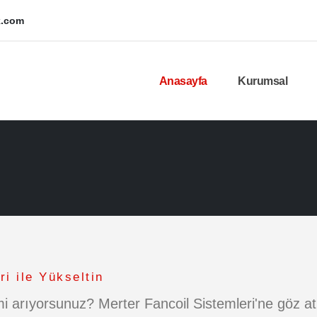
k.com
Anasayfa
Kurumsal
i ile Yükseltin
 mi arıyorsunuz? Merter Fancoil Sistemleri'ne göz at