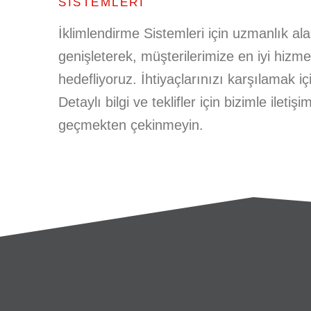
SISTEMLERI
İklimlendirme Sistemleri için uzmanlık al
genişleterek, müşterilerimize en iyi hizm
hedefliyoruz. İhtiyaçlarınızı karşılamak i
Detaylı bilgi ve teklifler için bizimle iletişi
stemleri
Merter Menfez
Me
geçmekten çekinmeyin.