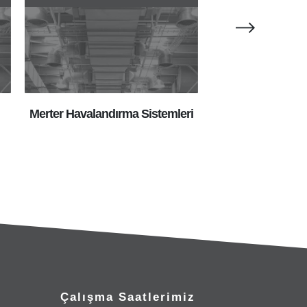
Merter Havalandırma Sistemleri
Merter Isıtma
Çalışma Saatlerimiz