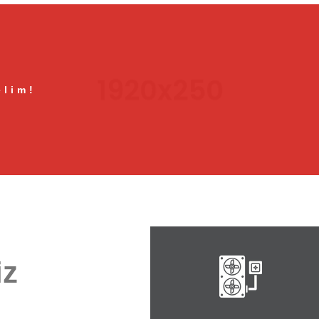
elim!
iz