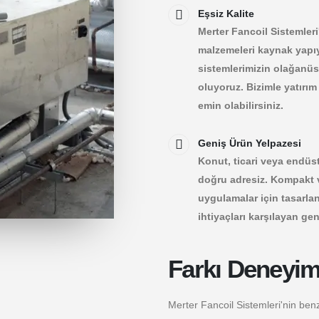
Eşsiz Kalite
Merter Fancoil Sistemleri'
malzemeleri kaynak yapıy
sistemlerimizin olağanüs
oluyoruz. Bizimle yatırı
emin olabilirsiniz.
Geniş Ürün Yelpazesi
Konut, ticari veya endüst
doğru adresiz. Kompakt v
uygulamalar için tasarlan
ihtiyaçları karşılayan ge
Farkı Deneyim
Merter Fancoil Sistemleri'nin benz