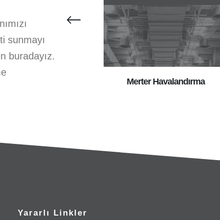
anımızı
eti sunmayı
çin buradayız.
me
rter Salyangoz Fan
Merter Havalandırma
Yararlı Linkler