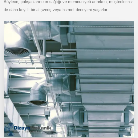
Böylece, çalışanlarınızın sağlığı ve memnuniyeti artarken, müşterileriniz
de daha keyifli bir alışveriş veya hizmet deneyimi yaşarlar.