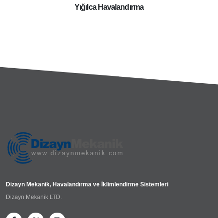
n
Yığılca Havalandırma
Yığıl
Dizayn Mekanik, Havalandırma ve İklimlendirme Sistemleri
Dizayn Mekanik LTD.