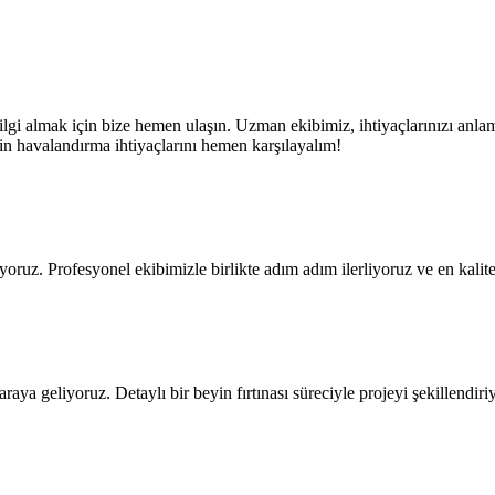
lgi almak için bize hemen ulaşın. Uzman ekibimiz, ihtiyaçlarınızı anlam
izin havalandırma ihtiyaçlarını hemen karşılayalım!
liyoruz. Profesyonel ekibimizle birlikte adım adım ilerliyoruz ve en kalit
raya geliyoruz. Detaylı bir beyin fırtınası süreciyle projeyi şekillendiri