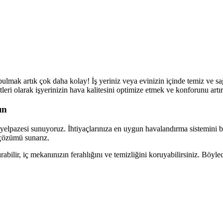
mak artık çok daha kolay! İş yeriniz veya evinizin içinde temiz ve sa
etleri olarak işyerinizin hava kalitesini optimize etmek ve konforunu ar
ın
t yelpazesi sunuyoruz. İhtiyaçlarınıza en uygun havalandırma sistemini 
 çözümü sunarız.
abilir, iç mekanınızın ferahlığını ve temizliğini koruyabilirsiniz. Böyle